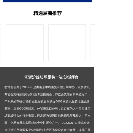
精选展商推荐
江
浙沪皖
纺
织服装
一站式交流平台
纺博会创办于2002年,是由南京中纺展览有限公司举办，众多纺织
商协会支持的纺织品行业专业性展会，博览会凭借百慕展览近二十
年积累的50多万条行业数据及合作的近6000家纺织服装行业品牌
商家，近30000家服装、外贸进出口公司，近百家的大中型专业市
场商城强大的行业资源，已发展为我国目前纺织品展规模大、层次
高、交易效果非常理想的专业性展会之一。“2023CNTE”博览会来
自江浙沪及全国多个纺织服装主产区省份众多企业参展，连续三天